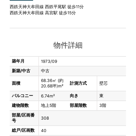
西鉄天神大牟田線 西鉄平尾駅 徒歩11分
西鉄天神大牟田線 高宮駅 徒歩15分
物件詳細
築年月
1973/09
新築/中古
中古
68.36㎡ (約
面積
計測方式
壁芯
20.68坪)m²
バルコニー
向き
東
6.74m²
建物階数
地上5階
部屋階数
3階
部屋/区画番
308
号
総戸/区画数
40