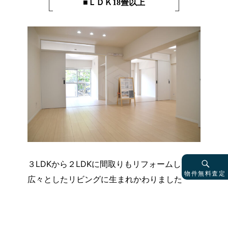
■ＬＤＫ18畳以上
３LDKから２LDKに間取りもリフォームして、
物件無料査定
広々としたリビングに生まれかわりました