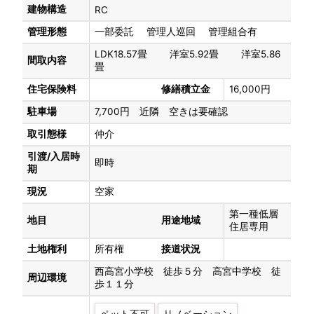
建物構造
RC
管理形態
一部委託 管理人巡回 管理組合有
LDK18.57畳 洋室5.92畳 洋室5.86
間取内容
畳
住宅保険料
修繕積立金
16,000円
駐車場
7,700円 近隣 空きは要確認
取引態様
仲介
引渡/入居時
即時
期
現況
空家
第一種低層
地目
用途地域
住居専用
土地権利
所有権
接道状況
西高宮小学校 徒歩５分 高宮中学校 徒
周辺環境
歩１１分
ペット不可
リノベーション