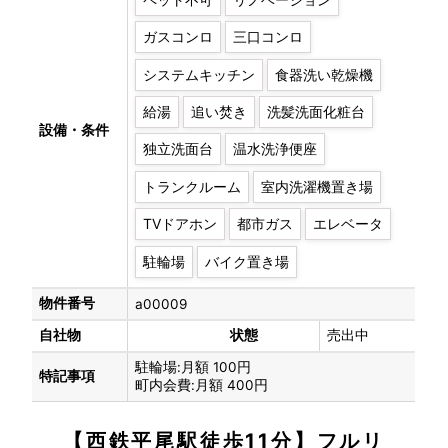
ガスコンロ
三口コンロ
システムキッチン
食器洗い乾燥機
給湯
追い焚き
洗髪洗面化粧台
設備・条件
独立洗面台
温水洗浄便座
トランクルーム
室内洗濯機置き場
TVドアホン
都市ガス
エレベータ
駐輪場
バイク置き場
物件番号
a00009
自社物
状態
売出中
駐輪場:月額 100円
特記事項
町内会費:月額 400円
【西鉄平尾駅徒歩11分】フルリ