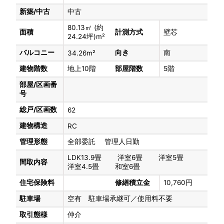
新築/中古
中古
80.13㎡ (約
面積
計測方式
壁芯
24.24坪)m²
バルコニー
向き
南
34.26m²
建物階数
地上10階
部屋階数
5階
部屋/区画番
号
総戸/区画数
62
建物構造
RC
管理形態
全部委託 管理人日勤
LDK13.9畳 洋室6畳 洋室5畳
間取内容
洋室4.5畳 和室6畳
住宅保険料
修繕積立金
10,760円
駐車場
空有 駐車場承継可／使用料不要
取引態様
仲介