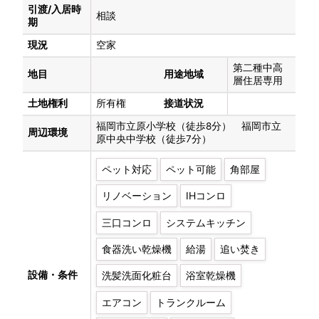
引渡/入居時
相談
期
現況
空家
第二種中高
地目
用途地域
層住居専用
土地権利
所有権
接道状況
福岡市立原小学校（徒歩8分） 福岡市立
周辺環境
原中央中学校（徒歩7分）
ペット対応
ペット可能
角部屋
リノベーション
IHコンロ
三口コンロ
システムキッチン
食器洗い乾燥機
給湯
追い焚き
設備・条件
洗髪洗面化粧台
浴室乾燥機
エアコン
トランクルーム