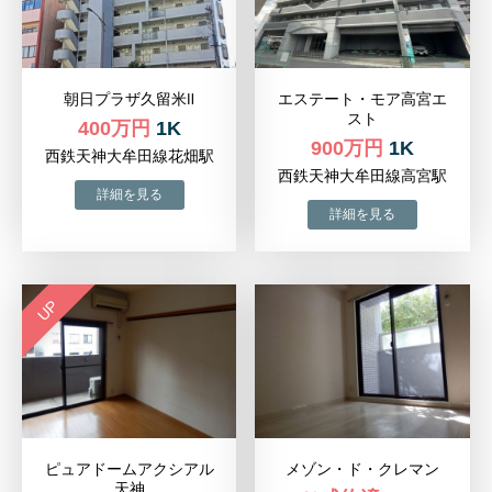
朝日プラザ久留米Ⅱ
エステート・モア高宮エ
スト
400万円
1K
900万円
1K
西鉄天神大牟田線花畑駅
西鉄天神大牟田線高宮駅
UP
ピュアドームアクシアル
メゾン・ド・クレマン
天神