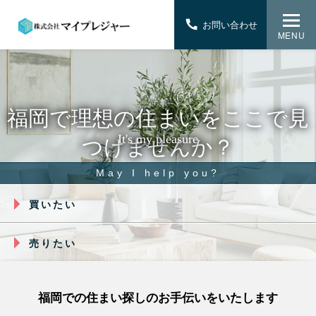
お問い合わせ
MENU
福岡で理想の住まいを
ここで見
It's my pleasure
つけませんか？
May I help you?
買いたい
売りたい
福岡での住まい探しのお手伝いをいたします