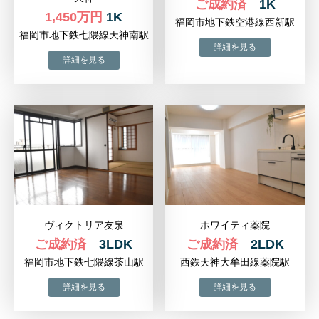
ご成約済
1K
1,450万円
1K
福岡市地下鉄空港線西新駅
福岡市地下鉄七隈線天神南駅
ヴィクトリア友泉
ホワイティ薬院
ご成約済
3LDK
ご成約済
2LDK
福岡市地下鉄七隈線茶山駅
西鉄天神大牟田線薬院駅