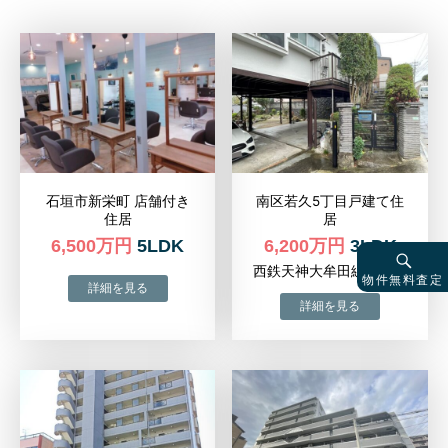
石垣市新栄町 店舗付き
南区若久5丁目戸建て住
住居
居
6,500万円
5LDK
6,200万円
3LDK
西鉄天神大牟田線高宮駅
物件無料査定